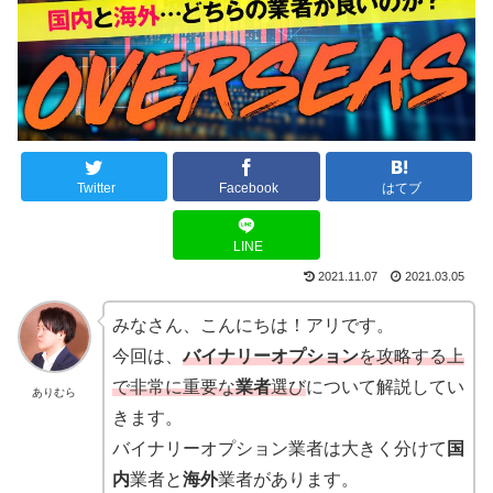
Twitter
Facebook
はてブ
LINE
2021.11.07
2021.03.05
みなさん、こんにちは！アリです。
今回は、
バイナリーオプション
を攻略する上
で非常に重要な
業者
選び
について解説してい
ありむら
きます。
バイナリーオプション業者は大きく分けて
国
内
業者と
海外
業者があります。