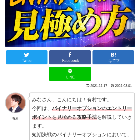
Twitter
Facebook
はてブ
LINE
2021.11.17
2021.03.01
みなさん、こんにちは！有村です。
今回は、
バイナリーオプション
の
エントリー
ポイント
を見極める
攻略手法
を解説していき
有村
ます。
短期決戦のバイナリーオプションにおいて、