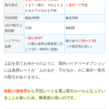
取引形式
トを１つ選び、それより上
二者択一
で予想
がるか下がるかを予想
判定時間
最低2時間
最低30秒
1日の取引上
12回
無制限
限回数
一律1,000円
ペイアウト
賭け金の
1.5倍〜2.3倍
（※購入金額は難易度に応
金額
（※固定制が多い）
じて1円～999円に変動）
上記を見てお分かりのように、国内バイナリーオプション
には為替レートが「上がるか・下がるか」の二者択一形式
の取引がありません。
複数の価格帯
から予想レートを選ぶ取引ルールとなってい
ることが多いため、難易度が高いのです。