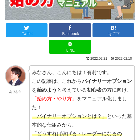
Twitter
Facebook
はてブ
LINE
2022.02.21
2022.02.10
みなさん、こんにちは！有村です。
この記事は、これから
バイナリーオプション
を
始めよう
と考えている
初心者
の方に向け、
ありむら
「始め方・やり方」
をマニュアル化しまし
た！
「バイナリーオプションとは？」
といった基
本的な仕組みから、
「どうすれば稼げるトレーダーになるの