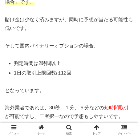
場合」です。
賭け金は少なく済みますが、同時に予想が当たる可能性も
低いです。
そして国内バイナリーオプションの場合、
判定時間は2時間以上
1日の取引上限回数は12回
となっています。
海外業者であれば、30秒、１分、５分などの
短時間取引
が可能ですし、二者択一なので予想もしやすいです。
しかし国内業者は取引チャンスが少ない上、選択肢も多い
ので予想が難しくなります。
メニュー
ホーム
検索
トップ
サイドバー