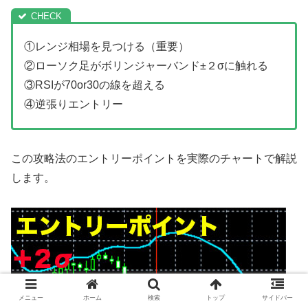
①レンジ相場を見つける（重要）
②ローソク足がボリンジャーバンド±２σに触れる
③RSIが70or30の線を超える
④逆張りエントリー
この攻略法のエントリーポイントを実際のチャートで解説
します。
メニュー
ホーム
検索
トップ
サイドバー