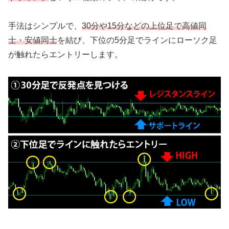
手法はシンプルで、
30分や15分などの上位足で高値同
士・安値同士
を結び、下位の5分足でラインにローソク足
が触れたらエントリーします。