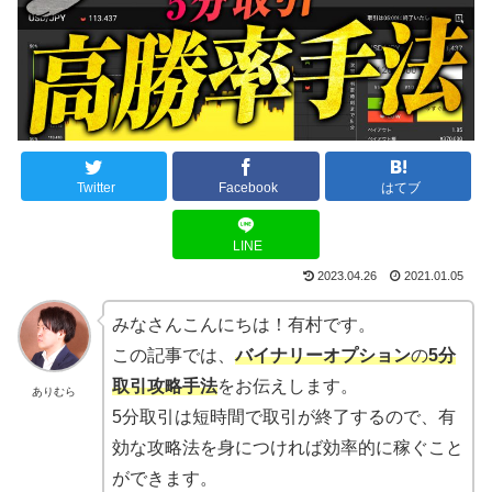
Twitter
Facebook
はてブ
LINE
2023.04.26
2021.01.05
みなさんこんにちは！有村です。
この記事では、
バイナリーオプション
の
5分
取引
攻略
手法
をお伝えします。
ありむら
5分取引は短時間で取引が終了するので、有
効な攻略法を身につければ効率的に稼ぐこと
ができます。