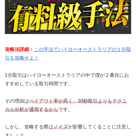
攻略法詳細：
この手法でハイローオーストラリアの１分取
引を攻略せよ！
1分取引はハイローオーストラリアの中で僕が２番目にお
すすめしている取引時間です。
その理由は
ペイアウト率が高く、30秒取引よりもテクニ
カル分析が通用するから
です。
しかし、攻略する際は
ノイズ
が影響してくることに注意し
ましょう。