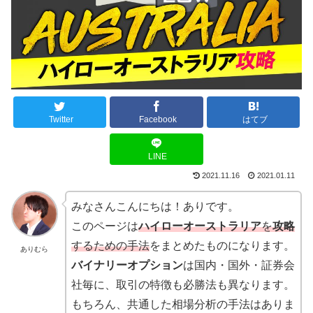
Twitter
Facebook
はてブ
LINE
2021.11.16
2021.01.11
みなさんこんにちは！ありです。
このページは
ハイローオーストラリア
を
攻略
するための手法
をまとめたものになります。
ありむら
バイナリーオプション
は国内・国外・証券会
社毎に、取引の特徴も必勝法も異なります。
もちろん、共通した相場分析の手法はありま