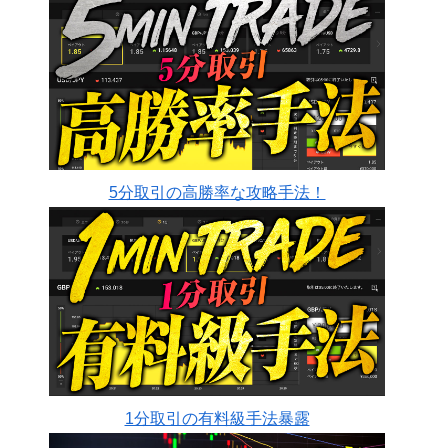
5分取引の高勝率な攻略手法！
1分取引の有料級手法暴露