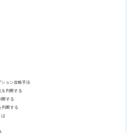
プション攻略手法
兆を判断する
判断する
を判断する
とは
A