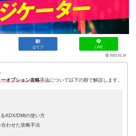
はてブ
LINE
2022.01.19
。
リーオプション攻略
手法
について以下の順で解説します。
ADX/DMIの使い方
組み合わせた攻略手法