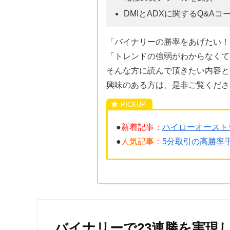
DMIとADXに関するQ&Aコ
「バイナリーの勝率をあげたい！
「トレンドの強弱がわからなくて
そんな方に読んで頂きたい内容と
興味のある方は、是非ご覧くださ
●
新着記事：
ハイローオースト
●
人気記事：
5分取引の高勝率
バイナリーで23連勝を実現