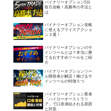
バイナリーオプション5分
取引攻略！高勝率の手法と
は
バイナリーオプション攻略
に使えるプライスアクショ
ン３選！
バイナリーオプションのサ
インツールとは？本当に勝
てるおすすめツールをご紹
介
バイナリーオプションツー
ル開発者が解説！稼げるサ
インツールの特徴５つ
バイナリーオプション業者
「ハイローオーストラリ
ア」で口座凍結される原因
と対策