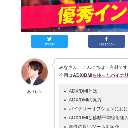
Twitter
Facebook
みなさん、こんにちは！有村です
今回は
ADX
/
DMI
を使った
バイナ
ADX/DMIとは
ありむら
ADX/DMIの見方
バイナリーオプションにおける
ADX/DMIと移動平均線を
相性の良いツールを紹介