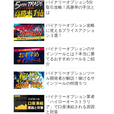
バイナリーオプション5分
取引攻略！高勝率の手法と
は
バイナリーオプション攻略
に使えるプライスアクショ
ン３選！
バイナリーオプションのサ
インツールとは？本当に勝
てるおすすめツールをご紹
介
バイナリーオプションツー
ル開発者が解説！稼げるサ
インツールの特徴５つ
バイナリーオプション業者
「ハイローオーストラリ
ア」で口座凍結される原因
と対策