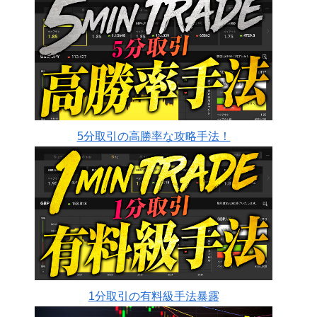
5分取引の高勝率な攻略手法！
1分取引の有料級手法暴露