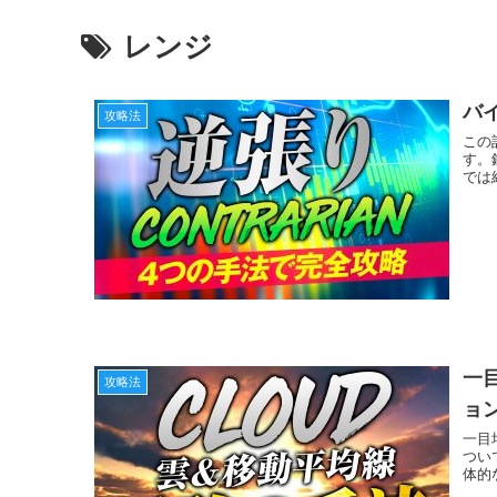
レンジ
バ
攻略法
この
す。
では
一
攻略法
ョ
一目
つい
体的