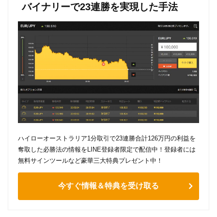
バイナリーで23連勝を実現した手法
ハイローオーストラリア1分取引で23連勝合計126万円の利益を
奪取した必勝法の情報をLINE登録者限定で配信中！登録者には
無料サインツールなど豪華三大特典プレゼント中！
今すぐ情報＆特典を受け取る