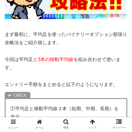
まず最初に、平均足を使ったバイナリーオプション順張り
攻略法をご紹介致します。
今回は平均足と
3本の移動平均線
を組み合わせて使いま
す。
エントリー手順をまとめると以下のようになります。
①平均足と移動平均線３本（短期、中期、長期）を
表示
②移動平均線でパーフェクトオーダーとクロスを確
メニュー
ホーム
検索
トップ
サイドバー