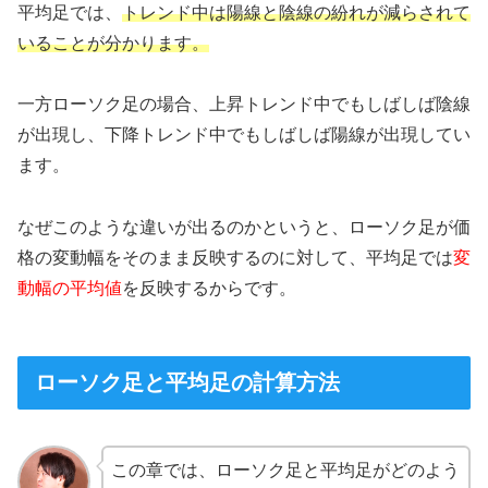
平均足では、
トレンド中は陽線と陰線の紛れが減らされて
いることが分かります。
一方ローソク足の場合、上昇トレンド中でもしばしば陰線
が出現し、下降トレンド中でもしばしば陽線が出現してい
ます。
なぜこのような違いが出るのかというと、ローソク足が価
格の変動幅をそのまま反映するのに対して、平均足では
変
動幅の平均値
を反映するからです。
ローソク足と平均足の計算方法
この章では、ローソク足と平均足がどのよう