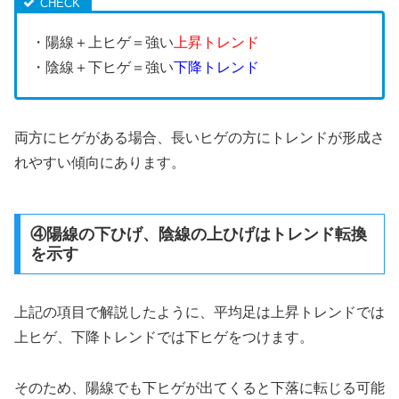
・陽線＋上ヒゲ＝強い
上昇トレンド
・陰線＋下ヒゲ＝強い
下降トレンド
両方にヒゲがある場合、長いヒゲの方にトレンドが形成さ
れやすい傾向にあります。
④陽線の下ひげ、陰線の上ひげはトレンド転換
を示す
上記の項目で解説したように、平均足は上昇トレンドでは
上ヒゲ、下降トレンドでは下ヒゲをつけます。
そのため、陽線でも下ヒゲが出てくると下落に転じる可能