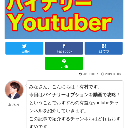
Twitter
Facebook
はてブ
LINE
2019.10.07
2019.08.08
みなさん、こんにちは！有村です。
今回は
バイナリーオプション
を
動画
で
攻略
！
ということでおすすめの有益なyoutubeチャ
ありむら
ンネルを紹介していきます。
この記事で紹介するチャンネルはどれもおす
すめです。