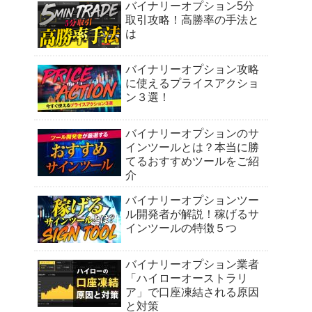
バイナリーオプション5分
取引攻略！高勝率の手法と
は
バイナリーオプション攻略
に使えるプライスアクショ
ン３選！
バイナリーオプションのサ
インツールとは？本当に勝
てるおすすめツールをご紹
介
バイナリーオプションツー
ル開発者が解説！稼げるサ
インツールの特徴５つ
バイナリーオプション業者
「ハイローオーストラリ
ア」で口座凍結される原因
と対策