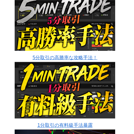
5分取引の高勝率な攻略手法！
1分取引の有料級手法暴露