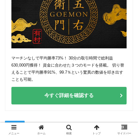
マーチンなしで平均勝率73%！ 30分の取引時間で総利益
630,000円獲得！ 資金に合わせた３つのモードを搭載。 切り替
えることで平均勝率91%、99.7％という驚異の数値を叩き出す
ことも可能。
今すぐ詳細を確認する
攻略法
メニュー
ホーム
検索
トップ
サイドバー
バイナリー
ツール
初心者
攻略
インジケーター