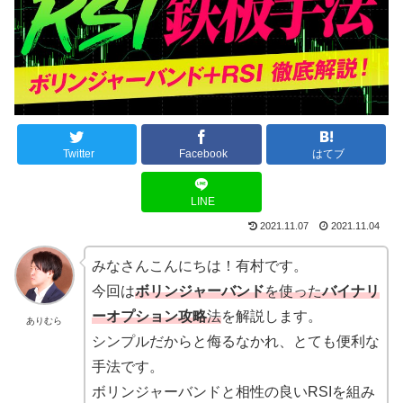
Twitter
Facebook
はてブ
LINE
2021.11.07
2021.11.04
みなさんこんにちは！有村です。
今回は
ボリンジャーバンド
を使った
バイナリ
ーオプション攻略
法
を解説します。
ありむら
シンプルだからと侮るなかれ、とても便利な
手法です。
ボリンジャーバンドと相性の良いRSIを組み