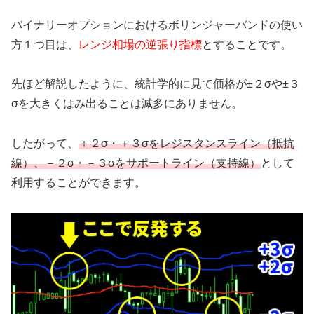
バイナリーオプションにおけるボリンジャーバンドの使い
方１つ目は、
レンジ相場の逆張り指標
とすることです。
先ほど解説したように、統計学的に見て価格が±２σや±３
σを大きくはみ出ることは滅多にありません。
したがって、
＋２σ・＋３σをレジスタンスライン（抵抗
線）、－２σ・－３σをサポートライン（支持線）
として
利用することができます。