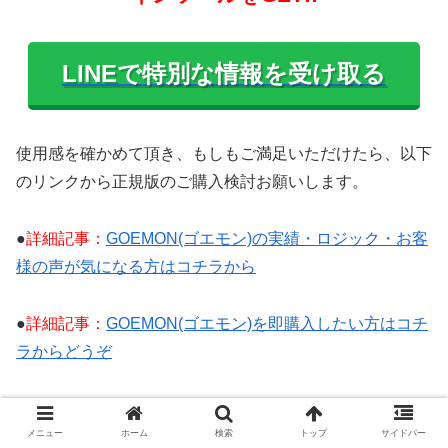
LINEで特別な情報を受け取る
使用感を確かめて頂き、もしもご満足いただけたら、以下
のリンクから正規版のご購入検討お願いします。
●
詳細記事：
GOEMON(ゴエモン)の実績・ロジック・お客
様の声が気になる方はコチラから
●
詳細記事：
GOEMON(ゴエモン)を即購入したい方はコチ
ラからどうぞ
ボリンジャーバンドとRSIを使った攻略手
メニュー
ホーム
検索
トップ
サイドバー