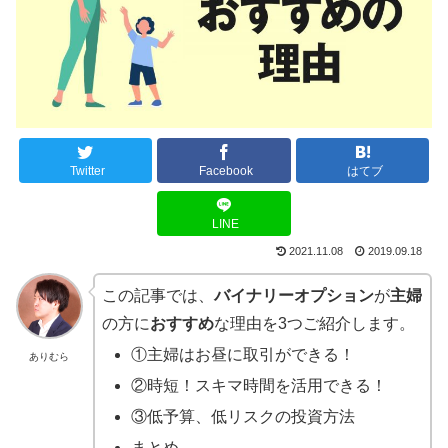
Twitter
Facebook
はてブ
LINE
2021.11.08
2019.09.18
この記事では、
バイナリーオプション
が
主婦
の方に
おすすめ
な理由を3つご紹介します。
①主婦はお昼に取引ができる！
ありむら
②時短！スキマ時間を活用できる！
③低予算、低リスクの投資方法
まとめ