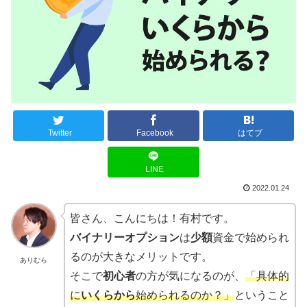
Twitter
Facebook
はてブ
LINE
2022.01.24
皆さん、こんにちは！有村です。
バイナリーオプション
は
少額
資金で始められ
るのが大きなメリットです。
ありむら
そこで
初心者
の方が気になるのが、
「具体的
に
いくらから
始められるのか？」
ということ