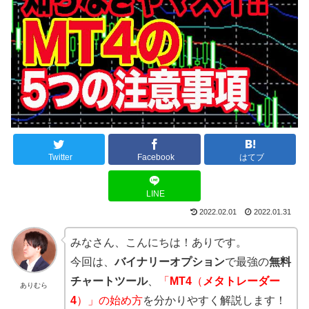
Twitter
Facebook
はてブ
LINE
2022.02.01
2022.01.31
みなさん、こんにちは！ありです。
今回は、
バイナリーオプション
で最強の
無料
チャート
ツール
、
「
MT4
（
メタトレーダー
ありむら
4
）」の始め方
を分かりやすく解説します！