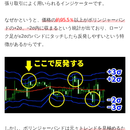
張り取引によく用いられるインジケーターです。
なぜかというと、
価格の
約95.5％
以上がボリンジャーバン
ドの+2σ、−2σ内に収まる
という統計が出ており、ローソ
ク足が±2σのバンドにタッチしたら反発しやすいという特
徴があるからです。
しかし、ボリンジャーバンドは元々
トレンドを見極めるた