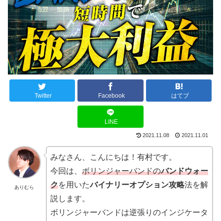
Twitter
Facebook
はてブ
LINE
2021.11.08
2021.11.01
みなさん、こんにちは！有村です。
今回は、
ボリンジャーバンドの
バンドウォー
ク
を用いた
バイナリーオプション攻略
法を解
ありむら
説します。
ボリンジャーバンドは逆張りのインジケータ