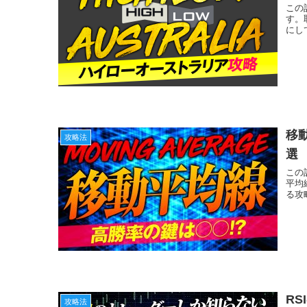
この
す。
にし
移
攻略法
選
この
平均
る攻
R
攻略法