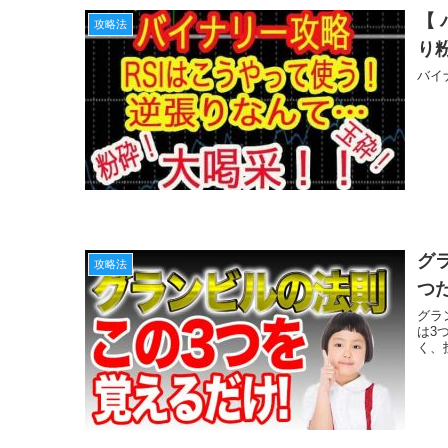
【
攻略法
り
バイ
グ
攻略法
つ
グラ
は3
く、