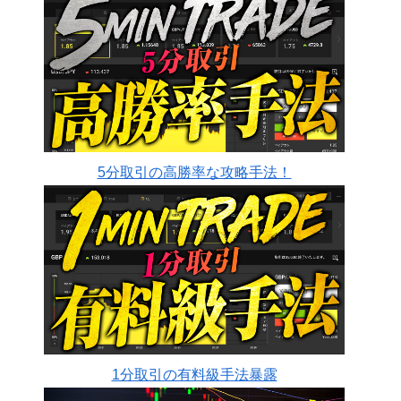
5分取引の高勝率な攻略手法！
1分取引の有料級手法暴露