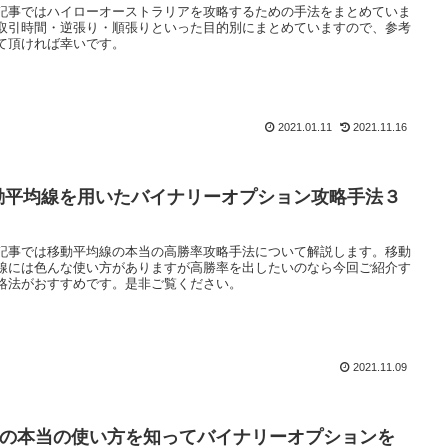
記事ではハイローオーストラリアを攻略するための手法をまとめていま
取引時間・逆張り・順張りといった目的別にまとめていますので、参考
て頂ければ幸いです。
2021.01.11
2021.11.16
動平均線を用いたバイナリーオプション攻略手法３
記事では移動平均線の本当の高勝率攻略手法について解説します。移動
線には色んな使い方がありますが高勝率を出したいのなら今回ご紹介す
略法がおすすめです。是非ご覧ください。
2021.11.09
SIの本当の使い方を知ってバイナリーオプションを