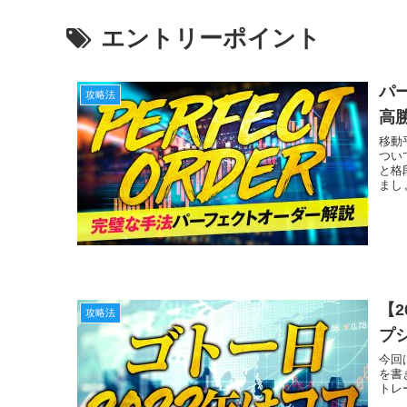
エントリーポイント
パ
攻略法
高
移動
つい
と格
まし
【
攻略法
プ
今回
を書
トレ