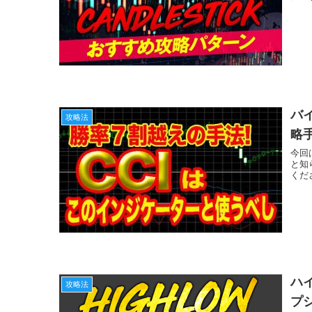
バ
攻略法
略
今回
と知
くだ
ハ
攻略法
プ