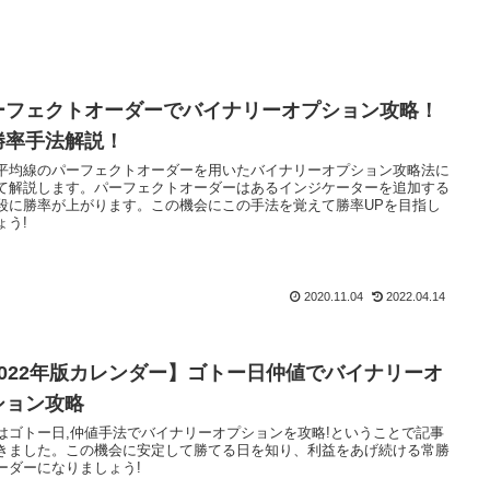
ーフェクトオーダーでバイナリーオプション攻略！
勝率手法解説！
平均線のパーフェクトオーダーを用いたバイナリーオプション攻略法に
て解説します。パーフェクトオーダーはあるインジケーターを追加する
段に勝率が上がります。この機会にこの手法を覚えて勝率UPを目指し
ょう!
2020.11.04
2022.04.14
2022年版カレンダー】ゴトー日仲値でバイナリーオ
ション攻略
はゴトー日,仲値手法でバイナリーオプションを攻略!ということで記事
きました。この機会に安定して勝てる日を知り、利益をあげ続ける常勝
ーダーになりましょう!