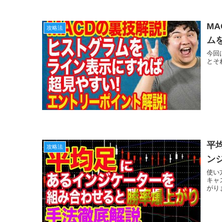
M
攻略法
ム
今回
とそ
平
攻略法
ン
使い
キャ
がり