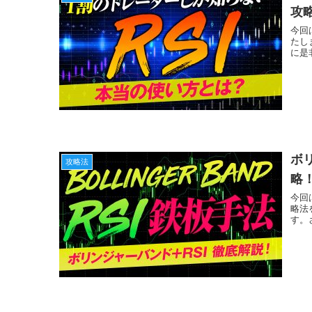
攻
今回
たし
に是
ボ
攻略法
略
今回
略法
す。