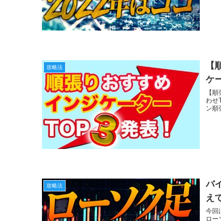
【
攻略法
ケ
【順
わせ
ン順
バ
攻略法
え
今回
ロー