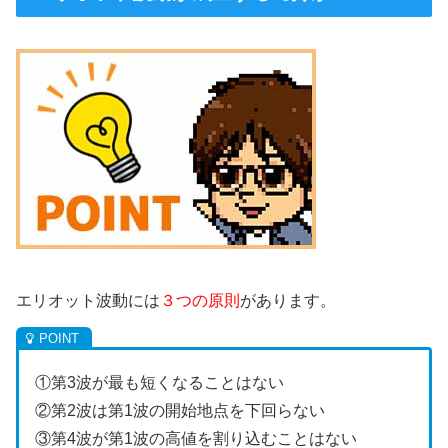
エリオット波動には
３つの原則
があります。
①第3波が最も短くなることはない
②第2波は第1波の開始地点を下回らない
③第4波が第1波の高値を割り込むことはない