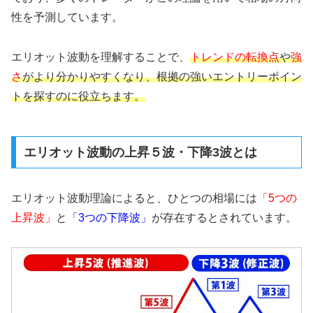
性を予測しています。
エリオット波動を理解することで、
トレンドの転換点
や
強
さ
がより分かりやすくなり、根拠の強いエントリーポイン
トを探すのに役立ちます。
エリオット波動の上昇５波・下降3波とは
エリオット波動理論によると、ひとつの相場には
「5つの
上昇波」
と
「3つの下降波」
が存在するとされています。