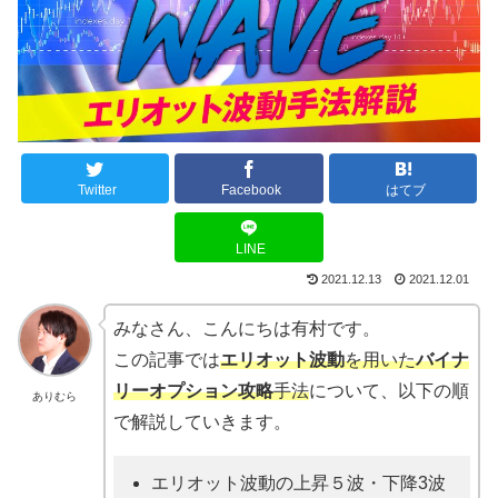
Twitter
Facebook
はてブ
LINE
2021.12.13
2021.12.01
みなさん、こんにちは有村です。
この記事では
エリオット波動
を用いた
バイナ
リーオプション攻略
手法
について、以下の順
ありむら
で解説していきます。
エリオット波動の上昇５波・下降3波