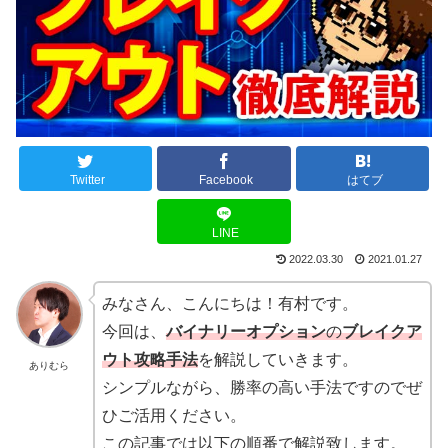
Twitter
Facebook
はてブ
LINE
2022.03.30
2021.01.27
みなさん、こんにちは！有村です。
今回は、
バイナリーオプション
の
ブレイクア
ウト
攻略手法
を解説していきます。
ありむら
シンプルながら、勝率の高い手法ですのでぜ
ひご活用ください。
この記事では以下の順番で解説致します。